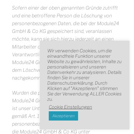
Sofern einer der oben genannten Gründe zutrifft
und eine betroffene Person die Löschung von
personenbezogenen Daten, die bei der Module24
GmbH & Co KG gespeichert sind, veranlassen
möchte, kann sie sich hierzu jederzeit an einen
Mitarbeiter des für die Verarbeitung
Wir verwenden Cookies, um die
Verantwortlichen wenden. Der Mitarbeiter der
einwandfreie Funktion unserer
Website zu gewährleisten, Inhalte zu
Module24 GmbH & Co KG wird veranlassen, dass
personalisieren und unseren
dem Löschverlangen unverzüglich
Datenverkehr zu analysieren. Details
finden Sie in unserer
nachgekommen wird.
Datenschutzerklärung. Durch
Klicken auf "Akzeptieren" stimmen
Wurden die personenbezogenen Daten von der
Sie der Verwendung ALLER Cookies
zu.
Module24 GmbH & Co KG öffentlich gemacht und
Cookie Einstellungen
ist unser Unternehmen als Verantwortlicher
Akzeptieren
gemäß Art. 17 Abs. 1 DS-GVO zur Löschung der
personenbezogenen Daten verpflichtet, so trifft
die Module24 GmbH & Co KG unter